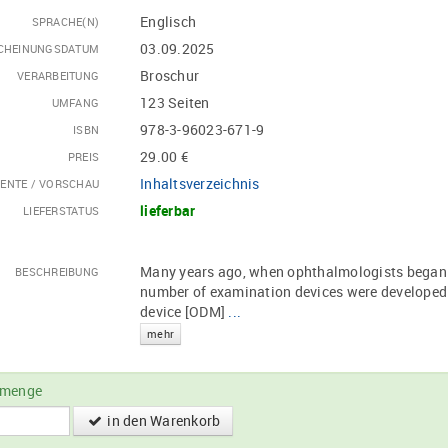
Englisch
SPRACHE(N)
03.09.2025
CHEINUNGSDATUM
Broschur
VERARBEITUNG
123 Seiten
UMFANG
978-3-96023-671-9
ISBN
29.00 €
PREIS
Inhaltsverzeichnis
ENTE / VORSCHAU
lieferbar
LIEFERSTATUS
Many years ago, when ophthalmologists began to
BESCHREIBUNG
number of examination devices were developed:
device [ODM]
...
mehr
lmenge
in den Warenkorb