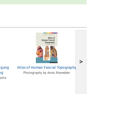
>
rgung
Atlas of Human Fascial Topography
125 Jahre Univers
ng
Leip
Photography by Anna Rowedder
sche
Klinik für Kinder- u
Universitätskli