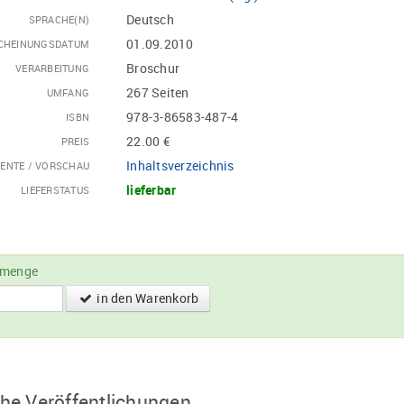
Deutsch
SPRACHE(N)
01.09.2010
CHEINUNGSDATUM
Broschur
VERARBEITUNG
267 Seiten
UMFANG
978-3-86583-487-4
ISBN
22.00 €
PREIS
Inhaltsverzeichnis
ENTE / VORSCHAU
lieferbar
LIEFERSTATUS
lmenge
in den Warenkorb
he Veröffentlichungen