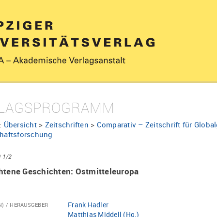
LAGSPROGRAMM
:
Übersicht
>
Zeitschriften
>
Comparativ – Zeitschrift für Glob
chaftsforschung
 1/2
htene Geschichten: Ostmitteleuropa
Frank Hadler
N) / HERAUSGEBER
Matthias Middell (Hg.)