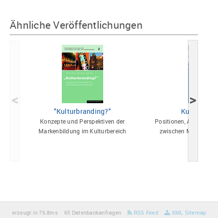
Ähnliche Veröffentlichungen
<
>
"Kulturbranding?"
Kulturbrand
Konzepte und Perspektiven der
Positionen, Ambivalenz
Markenbildung im Kulturbereich
zwischen Markenbild
erzeugt in 76.8ms
65 Datenbankanfragen
RSS Feed
XML Sitemap