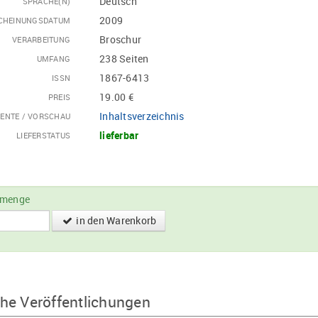
Deutsch
SPRACHE(N)
2009
CHEINUNGSDATUM
Broschur
VERARBEITUNG
238 Seiten
UMFANG
1867-6413
ISSN
19.00 €
PREIS
Inhaltsverzeichnis
ENTE / VORSCHAU
lieferbar
LIEFERSTATUS
lmenge
in den Warenkorb
he Veröffentlichungen