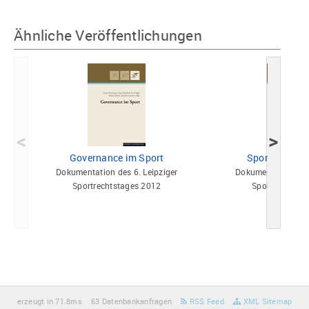
Ähnliche Veröffentlichungen
<
>
Governance im Sport
Sport und Sp
Dokumentation des 6. Leipziger
Dokumentation des 
Sportrechtstages 2012
Sportrechtsta
erzeugt in 71.8ms
63 Datenbankanfragen
RSS Feed
XML Sitemap