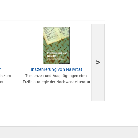
>
r
Inszenierung von Naivität
Realitätsko
is zum
Tendenzen und Ausprägungen einer
Faschismus und Ant
ts
Erzählstrategie der Nachwendeliteratur
Literaturverfilmunge