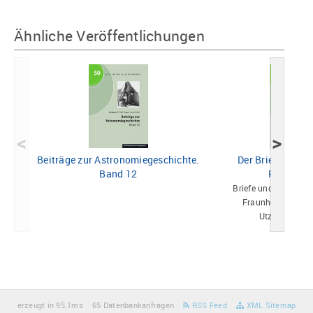
Ähnliche Veröffentlichungen
<
>
Beiträge zur Astronomiegeschichte.
Der Briefwechse
Band 12
Reichenb
Briefe und Dokument
Fraunhofer, Reic
Utzschneider
erzeugt in 95.1ms
65 Datenbankanfragen
RSS Feed
XML Sitemap