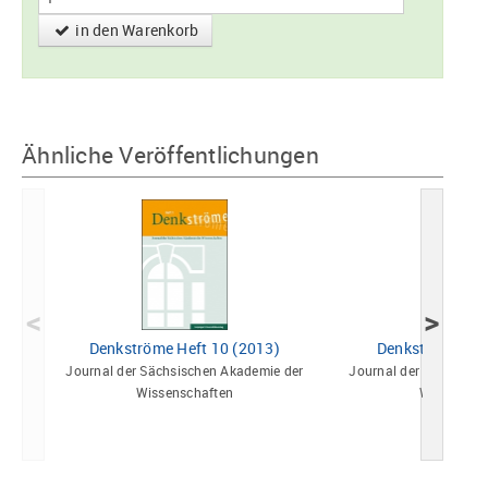
in den Warenkorb
Ähnliche Veröffentlichungen
<
>
Denkströme Heft 10 (2013)
Denkströme Hef
Journal der Sächsischen Akademie der
Journal der Sächsisch
Wissenschaften
Wissensch