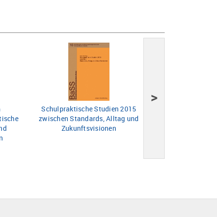
>
m
Schulpraktische Studien 2015
Schulpraktisch
tische
zwischen Standards, Alltag und
nd
Zukunftsvisionen
on