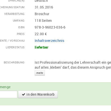
Deutsch
SPRACHE(N)
31.05.2016
CHEINUNGSDATUM
Broschur
VERARBEITUNG
118 Seiten
UMFANG
978-3-96023-036-6
ISBN
22.00 €
PREIS
Inhaltsverzeichnis
ENTE / VORSCHAU
lieferbar
LIEFERSTATUS
Ist Professionalisierung der Lehrerschaft ein
BESCHREIBUNG
auf alles ‚kleben’ darf, das diesem Anspruch g
mehr
lmenge
in den Warenkorb