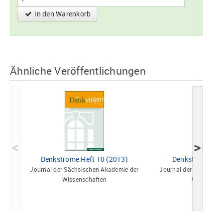
in den Warenkorb
Ähnliche Veröffentlichungen
<
>
Denkströme Heft 10 (2013)
Denkströme Hef
Journal der Sächsischen Akademie der
Journal der Sächsisch
Wissenschaften
Wissensch