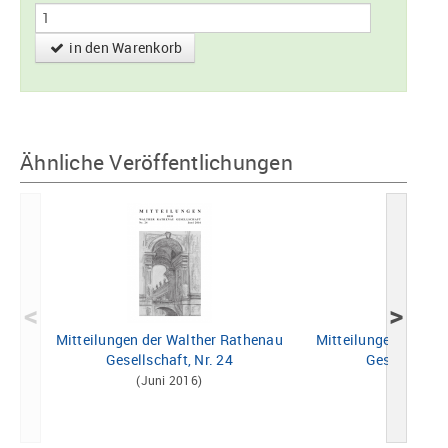
in den Warenkorb
Ähnliche Veröffentlichungen
<
>
Mitteilungen der Walther Rathenau
Mitteilungen der Wa
Gesellschaft, Nr. 24
Gesellschaft
(Juni 2016)
(Juni 20