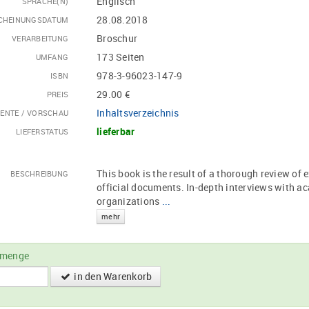
Englisch
SPRACHE(N)
28.08.2018
CHEINUNGSDATUM
Broschur
VERARBEITUNG
173 Seiten
UMFANG
978-3-96023-147-9
ISBN
29.00 €
PREIS
Inhaltsverzeichnis
ENTE / VORSCHAU
lieferbar
LIEFERSTATUS
This book is the result of a thorough review of 
BESCHREIBUNG
official documents. In-depth interviews with ac
organizations
...
mehr
lmenge
in den Warenkorb