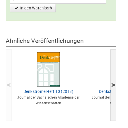
in den Warenkorb
Ähnliche Veröffentlichungen
<
>
Denkströme Heft 10 (2013)
Denkströme Hef
Journal der Sächsischen Akademie der
Journal der Sächsisch
Wissenschaften
Wissensch