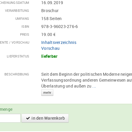
16.09.2019
CHEINUNGSDATUM
Broschur
VERARBEITUNG
158 Seiten
UMFANG
978-3-96023-276-6
ISBN
19.00 €
PREIS
Inhaltsverzeichnis
ENTE / VORSCHAU
Vorschau
lieferbar
LIEFERSTATUS
Seit dem Beginn der politischen Moderne neige
BESCHREIBUNG
Verfassungsordnung anderen Gemeinwesen aufz
Überlastung und außen zu
...
mehr
lmenge
in den Warenkorb