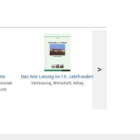
>
hte
Das Amt Leisnig im 15. Jahrhundert
Nation und 
konzept
Verfassung, Wirtschaft, Alltag
Beiträge eines wi
 und
Kolloquiums der Le
Wissenschaften zu Be
100. Geburtstags von
Walter 