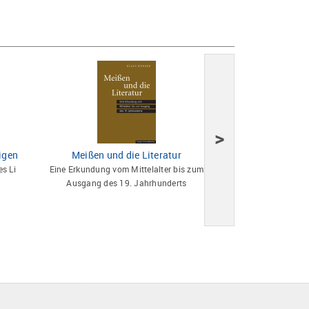
>
igen
Meißen und die Literatur
Die chinesisch
Spiegel und 
es Li
Eine Erkundung vom Mittelalter bis zum
traditionellen ch
Ausgang des 19. Jahrhunderts