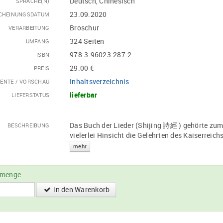
Deutsch, Chinesisch
SPRACHE(N)
23.09.2020
CHEINUNGSDATUM
Broschur
VERARBEITUNG
324 Seiten
UMFANG
978-3-96023-287-2
ISBN
29.00 €
PREIS
Inhaltsverzeichnis
ENTE / VORSCHAU
lieferbar
LIEFERSTATUS
Das Buch der Lieder (Shijing 詩經 ) gehörte zum
BESCHREIBUNG
vielerlei Hinsicht die Gelehrten des Kaiserreich
mehr
lmenge
in den Warenkorb