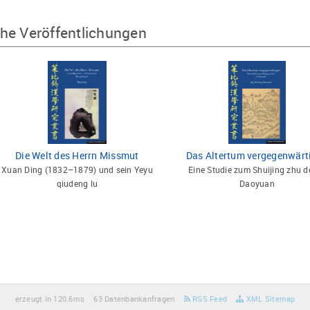
he Veröffentlichungen
Die Welt des Herrn Missmut
Das Altertum vergegenwärt
Xuan Ding (1832–1879) und sein Yeyu
Eine Studie zum Shuijing zhu d
qiudeng lu
Daoyuan
erzeugt in 120.6ms
63 Datenbankanfragen
RSS Feed
XML Sitemap