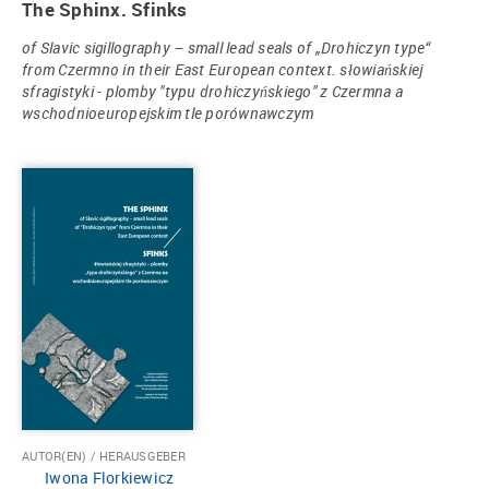
The Sphinx. Sfinks
of Slavic sigillography – small lead seals of „Drohiczyn type“
from Czermno in their East European context. słowiańskiej
sfragistyki - plomby "typu drohiczyńskiego" z Czermna a
wschodnioeuropejskim tle porównawczym
AUTOR(EN) / HERAUSGEBER
Iwona Florkiewicz