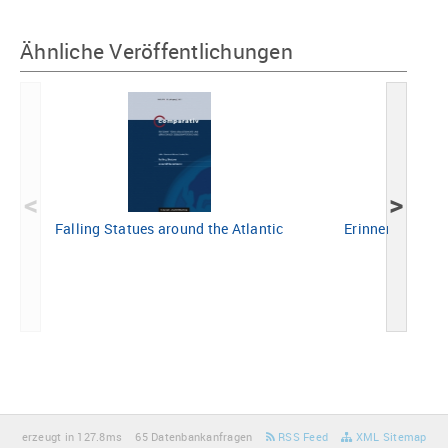
Ähnliche Veröffentlichungen
<
>
Falling Statues around the Atlantic
Erinnerungen an
erzeugt in 127.8ms
65 Datenbankanfragen
RSS Feed
XML Sitemap