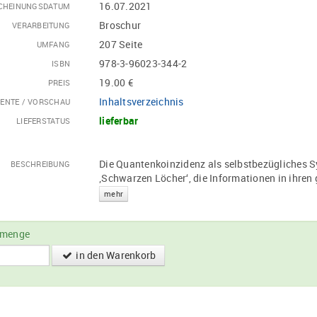
16.07.2021
CHEINUNGSDATUM
Broschur
VERARBEITUNG
207 Seite
UMFANG
978-3-96023-344-2
ISBN
19.00 €
PREIS
Inhaltsverzeichnis
ENTE / VORSCHAU
lieferbar
LIEFERSTATUS
Die Quantenkoinzidenz als selbstbezügliches S
BESCHREIBUNG
‚Schwarzen Löcher‘, die Informationen in ihren
mehr
lmenge
in den Warenkorb