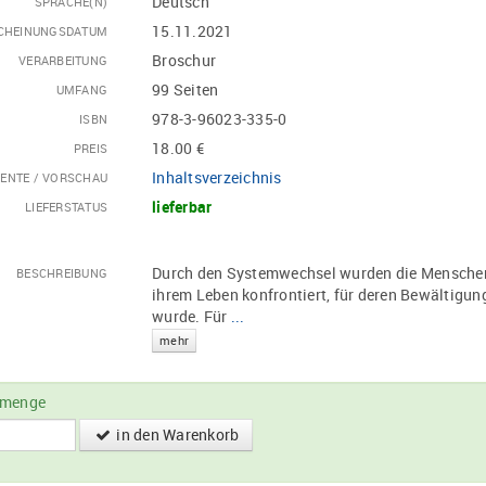
Deutsch
SPRACHE(N)
15.11.2021
CHEINUNGSDATUM
Broschur
VERARBEITUNG
99 Seiten
UMFANG
978-3-96023-335-0
ISBN
18.00 €
PREIS
Inhaltsverzeichnis
ENTE / VORSCHAU
lieferbar
LIEFERSTATUS
Durch den Systemwechsel wurden die Menschen 
BESCHREIBUNG
ihrem Leben konfrontiert, für deren Bewältigu
wurde. Für
...
mehr
lmenge
in den Warenkorb