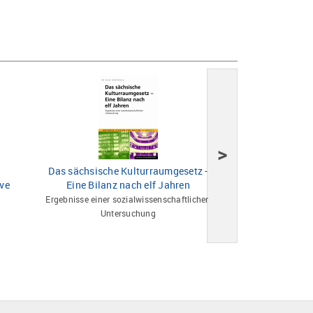
>
Das sächsische Kulturraumgesetz -
Befre
ive
Eine Bilanz nach elf Jahren
Die Ostdeutsc
Ergebnisse einer sozialwissenschaftlichen
Untersuchung