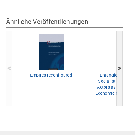
Ähnliche Veröffentlichungen
<
>
Empires reconfigured
Entanglements an
Socialist East-Cen
Actors as Co-Produ
Economic Globaliza