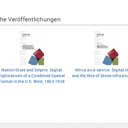
he Veröffentlichungen
Nation-State and Empire: Digital
Africa-as-a-service: Digital 
Explorations of a Combined Spatial
and the Rise of Drone Infrastr
Format in the U.S. West, 1863-1934