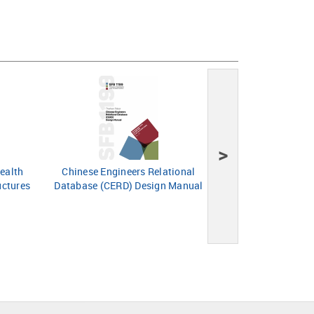
>
Health
Chinese Engineers Relational
Raumformate und
uctures
Database (CERD) Design Manual
erke
Vorschlag einer Meth
Karten und (Schul)Atl
von Weltbil
Globalisieru