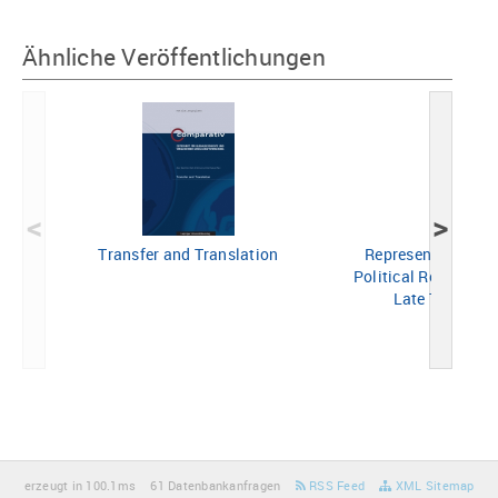
Ähnliche Veröffentlichungen
<
>
Transfer and Translation
Representations o
Political Resource i
Late Twentiet
erzeugt in 100.1ms
61 Datenbankanfragen
RSS Feed
XML Sitemap