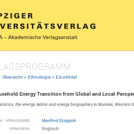
LAGSPROGRAMM
:
Übersicht
>
Ethnologie
>
Einzeltitel
sehold Energy Transition from Global and Local Perspe
atistics, the energy ladder and energy biographies in Mumias, Western 
Manfred Stoppok
N) / HERAUSGEBER
Englisch
SPRACHE(N)