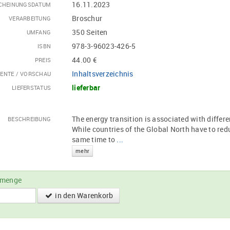
16.11.2023
CHEINUNGSDATUM
Broschur
VERARBEITUNG
350 Seiten
UMFANG
978-3-96023-426-5
ISBN
44.00 €
PREIS
Inhaltsverzeichnis
ENTE / VORSCHAU
lieferbar
LIEFERSTATUS
The energy transition is associated with differ
BESCHREIBUNG
While countries of the Global North have to red
same time to
...
mehr
lmenge
in den Warenkorb