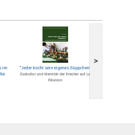
>
s im
"Jeder kocht sein eigenes Süppchen"
Through a Gl
ika
Esskultur und Identität der Kreolen auf La
Photographs of the L
Réunion
East Africa