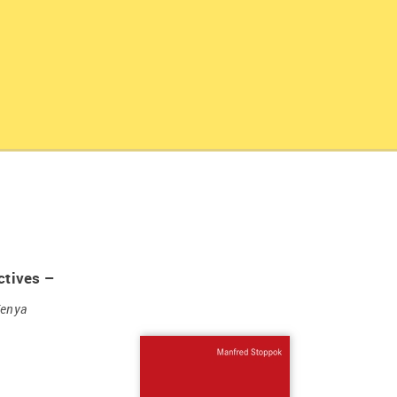
ctives –
Kenya