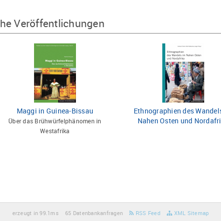
he Veröffentlichungen
Maggi in Guinea-Bissau
Ethnographien des Wandel
Nahen Osten und Nordafr
Über das Brühwürfelphänomen in
Westafrika
erzeugt in 99.1ms
65 Datenbankanfragen
RSS Feed
XML Sitemap