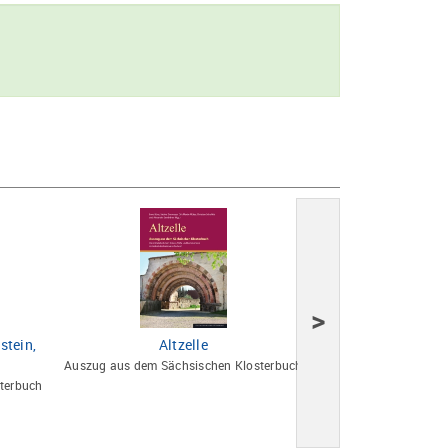
>
stein,
Altzelle
Annaberg, Grünha
Auszug aus dem Sächsischen Klosterbuch
Auszug aus dem Säch
terbuch