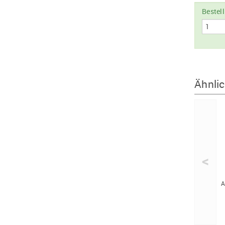
Bestel
Ähnlic
<
A