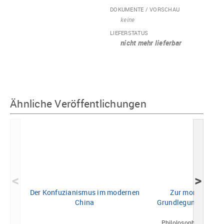
DOKUMENTE / VORSCHAU
keine
LIEFERSTATUS
nicht mehr lieferbar
Ähnliche Veröffentlichungen
<
>
Der Konfuzianismus im modernen
Zur moralmetha
China
Grundlegung einer k
Moder
Philolosophisierung d