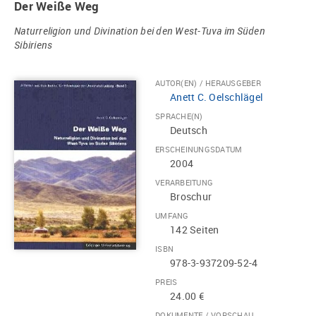
Der Weiße Weg
Naturreligion und Divination bei den West-Tuva im Süden
Sibiriens
AUTOR(EN) / HERAUSGEBER
Anett C. Oelschlägel
SPRACHE(N)
Deutsch
ERSCHEINUNGSDATUM
2004
VERARBEITUNG
Broschur
UMFANG
142 Seiten
ISBN
978-3-937209-52-4
PREIS
24.00 €
DOKUMENTE / VORSCHAU