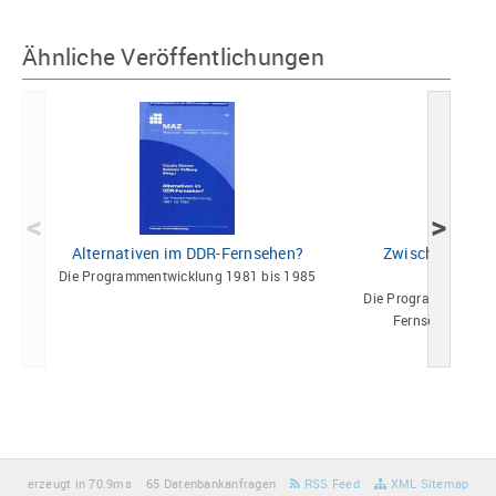
Ähnliche Veröffentlichungen
<
>
Alternativen im DDR-Fernsehen?
Zwischen Exper
Etablier
Die Programmentwicklung 1981 bis 1985
Die Programmentwic
Fernsehens 1958
erzeugt in 70.9ms
65 Datenbankanfragen
RSS Feed
XML Sitemap