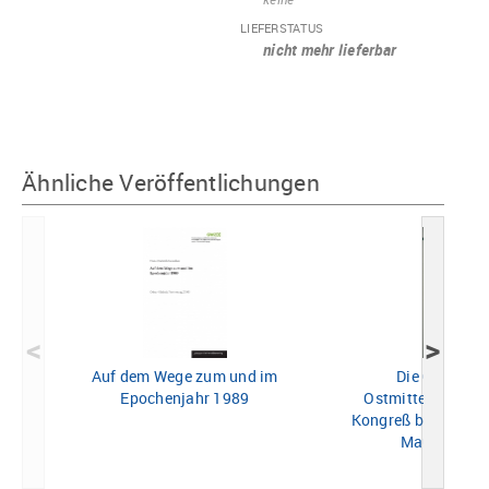
LIEFERSTATUS
nicht mehr lieferbar
Ähnliche Veröffentlichungen
<
>
Auf dem Wege zum und im
Die Großmäc
Epochenjahr 1989
Ostmitteleuropa 
Kongreß bis zum Fal
Mauer (1878