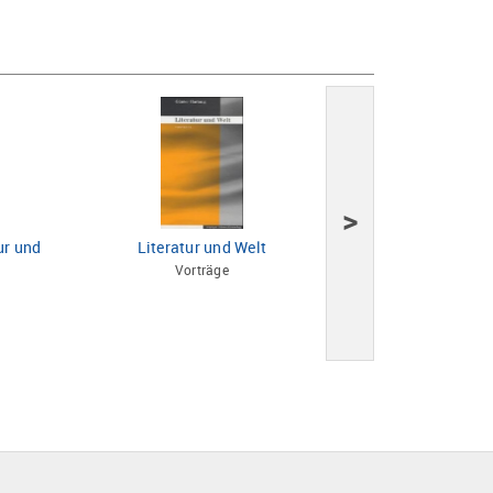
>
ur und
Literatur und Welt
Der Dichter B
Vorträge
Zwölf S