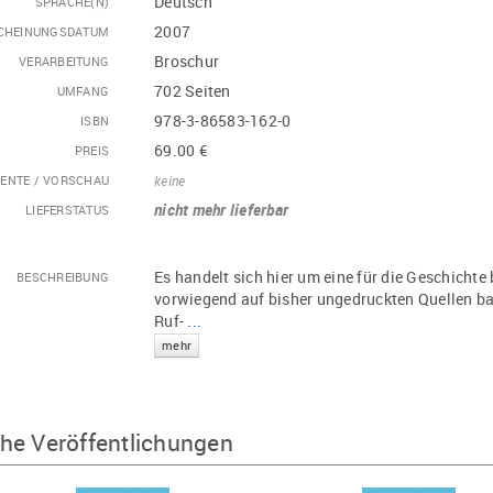
Deutsch
SPRACHE(N)
2007
CHEINUNGSDATUM
Broschur
VERARBEITUNG
702 Seiten
UMFANG
978-3-86583-162-0
ISBN
69.00 €
PREIS
ENTE / VORSCHAU
keine
nicht mehr lieferbar
LIEFERSTATUS
Es handelt sich hier um eine für die Geschicht
BESCHREIBUNG
vorwiegend auf bisher ungedruckten Quellen ba
Ruf-
...
mehr
he Veröffentlichungen