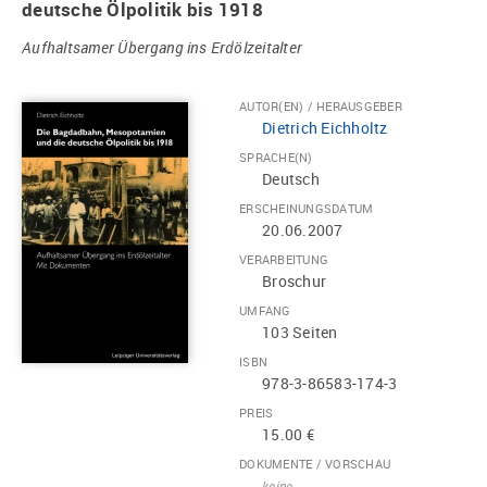
deutsche Ölpolitik bis 1918
Aufhaltsamer Übergang ins Erdölzeitalter
AUTOR(EN) / HERAUSGEBER
Dietrich Eichholtz
SPRACHE(N)
Deutsch
ERSCHEINUNGSDATUM
20.06.2007
VERARBEITUNG
Broschur
UMFANG
103 Seiten
ISBN
978-3-86583-174-3
PREIS
15.00 €
DOKUMENTE / VORSCHAU
keine