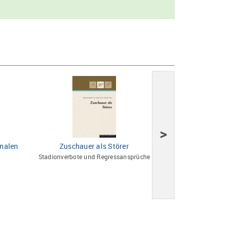
>
onalen
Zuschauer als Störer
Sport und 
Stadionverbote und Regressansprüche
Dokumentation d
Sportrechts