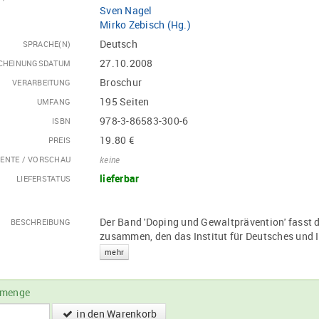
Sven Nagel
Mirko Zebisch (Hg.)
Deutsch
SPRACHE(N)
27.10.2008
CHEINUNGSDATUM
Broschur
VERARBEITUNG
195 Seiten
UMFANG
978-3-86583-300-6
ISBN
19.80 €
PREIS
ENTE / VORSCHAU
keine
lieferbar
LIEFERSTATUS
Der Band 'Doping und Gewaltprävention' fasst di
BESCHREIBUNG
zusammen, den das Institut für Deutsches und 
mehr
lmenge
in den Warenkorb