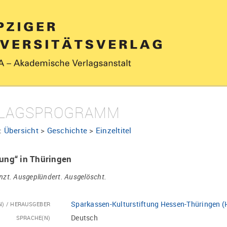
LAGSPROGRAMM
:
Übersicht
>
Geschichte
>
Einzeltitel
rung“ in Thüringen
zt. Ausgeplündert. Ausgelöscht.
Sparkassen-Kulturstiftung Hessen-Thüringen (
N) / HERAUSGEBER
Deutsch
SPRACHE(N)