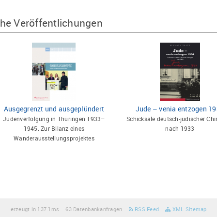
he Veröffentlichungen
Ausgegrenzt und ausgeplündert
Jude – venia entzogen 1
Judenverfolgung in Thüringen 1933–
Schicksale deutsch-jüdischer Chi
1945. Zur Bilanz eines
nach 1933
Wanderausstellungsprojektes
erzeugt in 137.1ms
63 Datenbankanfragen
RSS Feed
XML Sitemap