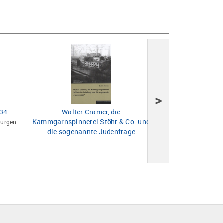
>
934
Walter Cramer, die
Gemeinsam erinner
Kammgarnspinnerei Stöhr & Co. und
Eisl
rurgen
die sogenannte Judenfrage
Begleitband zur
Ausste