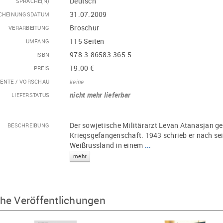
Deutsch
SPRACHE(N)
31.07.2009
CHEINUNGSDATUM
Broschur
VERARBEITUNG
115 Seiten
UMFANG
978-3-86583-365-5
ISBN
19.00 €
PREIS
ENTE / VORSCHAU
keine
nicht mehr lieferbar
LIEFERSTATUS
Der sowjetische Militärarzt Levan Atanasjan ge
BESCHREIBUNG
Kriegsgefangenschaft. 1943 schrieb er nach sei
Weißrussland in einem
...
mehr
he Veröffentlichungen