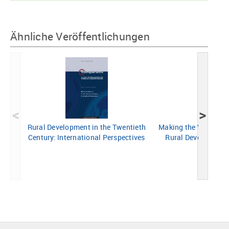
Ähnliche Veröffentlichungen
<
>
Rural Development in the Twentieth
Making the Village Fi
Century: International Perspectives
Rural Development 
Century 