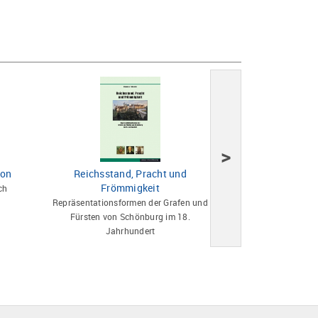
>
ion
Reichsstand, Pracht und
Witwenschaft in d
Frömmigkeit
ch
Fürstliche und adli
Repräsentationsformen der Grafen und
Fremd- und Sel
Fürsten von Schönburg im 18.
Jahrhundert