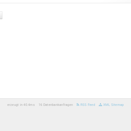
erzeugt in 40.4ms
16 Datenbankanfragen
RSS Feed
XML Sitemap