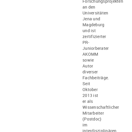
Forschungsprojekten
an den
Universitäten
Jena und
Magdeburg
und ist
zertifizierter
PR-
Juniorberater
AKOMM
sowie
Autor
diverser
Fachbeiträge.
Seit
Oktober
2013 ist
er als
Wissenschaftlicher
Mitarbeiter
(Postdoc)
im
interdisziplinären