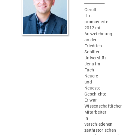
Gerulf
Hirt
promovierte
2012 mit
Auszeichnung
an der
Friedrich-
Schiller-
Universität
Jena im
Fach
Neuere
und
Neueste
Geschichte.
Er war
Wissenschaftlicher
Mitarbeiter
in
verschiedenen
zeithistorischen