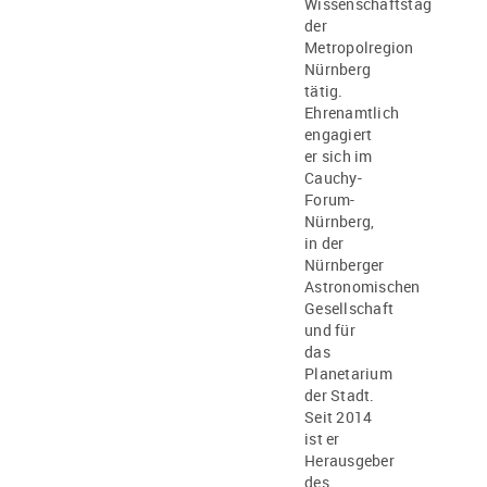
Wissenschaftstag
der
Metropolregion
Nürnberg
tätig.
Ehrenamtlich
engagiert
er sich im
Cauchy-
Forum-
Nürnberg,
in der
Nürnberger
Astronomischen
Gesellschaft
und für
das
Planetarium
der Stadt.
Seit 2014
ist er
Herausgeber
des