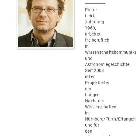
Pierre
Leich,
Jahrgang
1960,
arbeitet
freiberuflich
in
Wissenschaftskommunika
und
Astronomiegeschichte.
Seit 2003
ist er
Projektleiter
der
Langen
Nacht der
Wissenschaften
in
Nürnberg/Fürth/Erlangen
und für
den