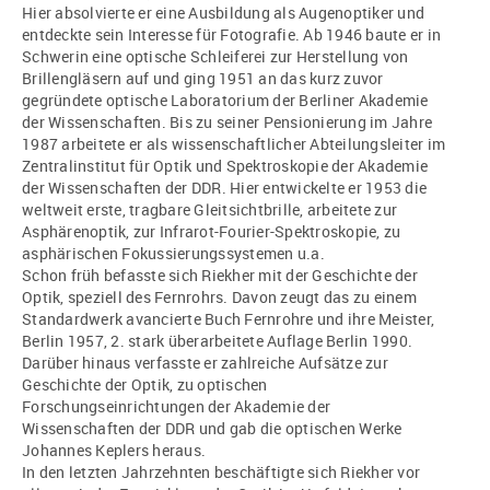
Hier absolvierte er eine Ausbildung als Augenoptiker und
entdeckte sein Interesse für Fotografie. Ab 1946 baute er in
Schwerin eine optische Schleiferei zur Herstellung von
Brillengläsern auf und ging 1951 an das kurz zuvor
gegründete optische Laboratorium der Berliner Akademie
der Wissenschaften. Bis zu seiner Pensionierung im Jahre
1987 arbeitete er als wissenschaftlicher Abteilungsleiter im
Zentralinstitut für Optik und Spektroskopie der Akademie
der Wissenschaften der DDR. Hier entwickelte er 1953 die
weltweit erste, tragbare Gleitsichtbrille, arbeitete zur
Asphärenoptik, zur Infrarot-Fourier-Spektroskopie, zu
asphärischen Fokussierungssystemen u.a.
Schon früh befasste sich Riekher mit der Geschichte der
Optik, speziell des Fernrohrs. Davon zeugt das zu einem
Standardwerk avancierte Buch Fernrohre und ihre Meister,
Berlin 1957, 2. stark überarbeitete Auflage Berlin 1990.
Darüber hinaus verfasste er zahlreiche Aufsätze zur
Geschichte der Optik, zu optischen
Forschungseinrichtungen der Akademie der
Wissenschaften der DDR und gab die optischen Werke
Johannes Keplers heraus.
In den letzten Jahrzehnten beschäftigte sich Riekher vor