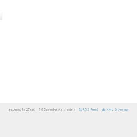
erzeugt in 27ms
16 Datenbankanfragen
RSS Feed
XML Sitemap