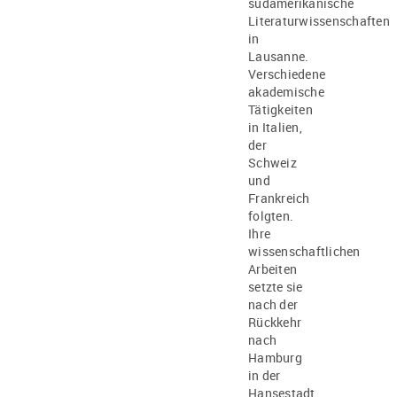
südamerikanische
Literaturwissenschaften
in
Lausanne.
Verschiedene
akademische
Tätigkeiten
in Italien,
der
Schweiz
und
Frankreich
folgten.
Ihre
wissenschaftlichen
Arbeiten
setzte sie
nach der
Rückkehr
nach
Hamburg
in der
Hansestadt