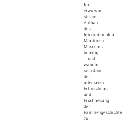
fort –
etwa war
sie am
Aufbau
des
Internationalen
Maritimen
Museums
beteiligt
– und
wandte
sich dann
der
intensiven
Erforschung
und
Erschließung
der
Familiengeschichte
zu.