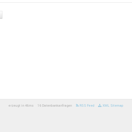
erzeugt in 46ms
16 Datenbankanfragen
RSS Feed
XML Sitemap