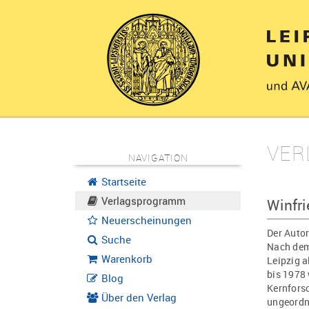
VER
NAVIGATION
Startseite
Verlagsprogramm
Winfri
Neuerscheinungen
Der Autor
Suche
Nach dem 
Warenkorb
Leipzig a
bis 1978 
Blog
Kernfors
Über den Verlag
ungeordn