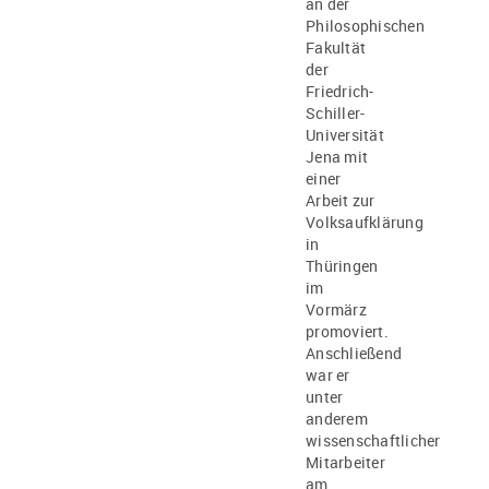
an der
Philosophischen
Fakultät
der
Friedrich-
Schiller-
Universität
Jena mit
einer
Arbeit zur
Volksaufklärung
in
Thüringen
im
Vormärz
promoviert.
Anschließend
war er
unter
anderem
wissenschaftlicher
Mitarbeiter
am