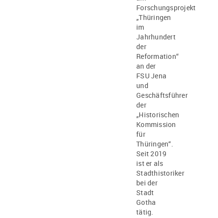
Forschungsprojekt
„Thüringen
im
Jahrhundert
der
Reformation“
an der
FSU Jena
und
Geschäftsführer
der
„Historischen
Kommission
für
Thüringen“.
Seit 2019
ist er als
Stadthistoriker
bei der
Stadt
Gotha
tätig.