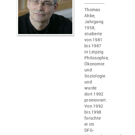
Thomas
Ahbe,
Jahrgang
1958,
studierte
von 1981
bis 1987
in Leipzig
Philosophie,
Ökonomie
und
Soziologie
und
wurde
dort 1992
promoviert.
Von 1992
bis 1998
forschte
er im
DFG-