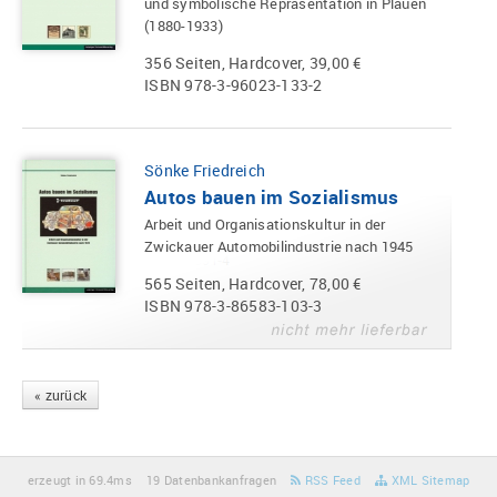
und symbolische Repräsentation in Plauen
(1880-1933)
356 Seiten, Hardcover, 39,00 €
ISBN 978-3-96023-133-2
Sönke Friedreich
Autos bauen im Sozialismus
Arbeit und Organisationskultur in der
Zwickauer Automobilindustrie nach 1945
565 Seiten, Hardcover, 78,00 €
ISBN 978-3-86583-103-3
« zurück
erzeugt in 69.4ms
19 Datenbankanfragen
RSS Feed
XML Sitemap