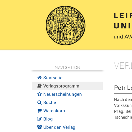
VER
NAVIGATION
Startseite
Verlagsprogramm
Petr L
Neuerscheinungen
Nach dem 
Suche
Volkskund
Warenkorb
Prag. Se
Tschechi
Blog
Über den Verlag