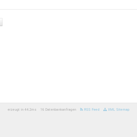
erzeugt in 44.2ms
16 Datenbankanfragen
RSS Feed
XML Sitemap