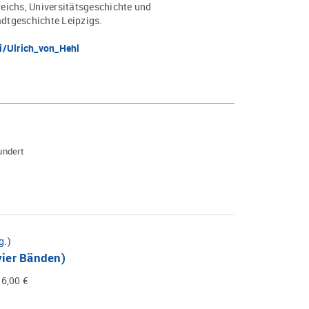
eichs, Universitätsgeschichte und
dtgeschichte Leipzigs.
ki/Ulrich_von_Hehl
hundert
g.)
vier Bänden)
6,00 €