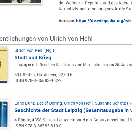
der Weimarer Republik und des Kaiserr
Katholizismusforschung sowie die Sta
Adresse:
https://de.wikipedia.org/wi
entlichungen von Ulrich von Hehl
Ulrich von Hehl (Hg.)
Stadt und Krieg
Leipzig in militärischen Konflikten vom Mittelalter bis ins 20. Jahr
531 Seiten, Hardcover, 62,00 €
ISBN 978-3-86583-902-2
Enno Bünz
,
Detlef Döring
,
Ulrich von Hehl
,
Susanne Schötz (H
Geschichte der Stadt Leipzig (Gesamtausgabe in 
4 Bände, 4358 Seiten, Leineneinband mit Schutzumschlag, 19
ISBN 978-3-86583-810-0